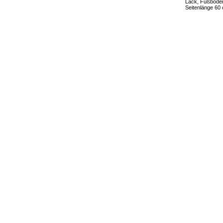
Lack, Fußboden
Seitenlänge 60