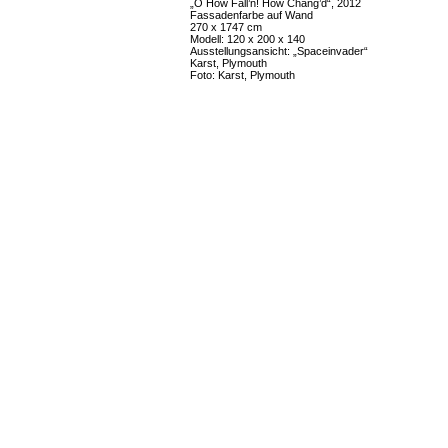
„O How Fall’n! How Chang’d“, 2012
Fassadenfarbe auf Wand
270 x 1747 cm
Modell: 120 x 200 x 140
Ausstellungsansicht: „Spaceinvader“
Karst, Plymouth
Foto: Karst, Plymouth