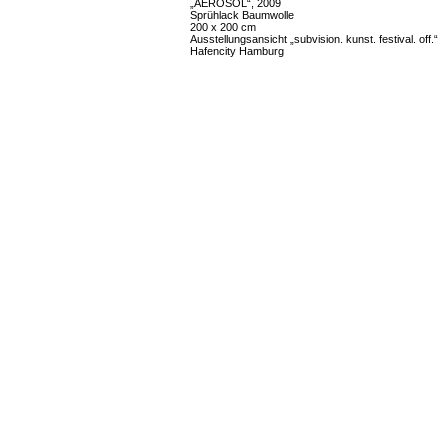
„AEROSOL“, 2009
Sprühlack Baumwolle
200 x 200 cm
Ausstellungsansicht „subvision. kunst. festival. off.“
Hafencity Hamburg