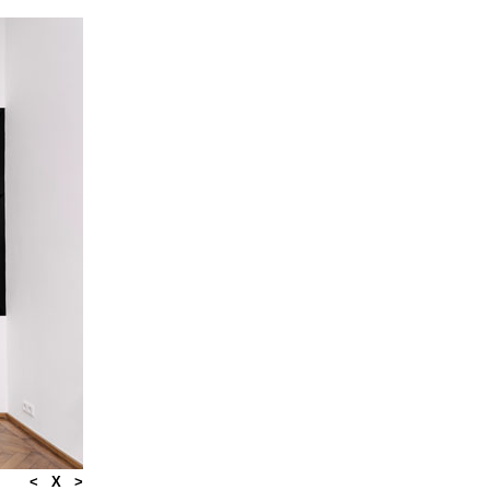
<
X
>